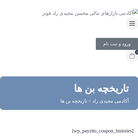
ورود و ثبت نام
0
تاریخچه بن ها
آکادمی مجیدی راد
>
تاریخچه بن ها
[wp_payzito_coupon_histories]