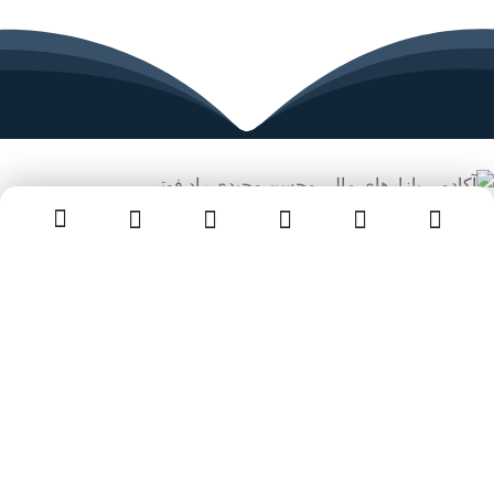
آکادمی مجیدی راد یکی از بزرگترین آموزشگاه های بازار فارکس در
ایران بوده که از سالیان قبل با هدف افزایش سطح دانش معامله گران
ایرانی در فارکس مشغول به کار است. هدف اصلی این آکادمی تربیت
معامله گرانی در سطح بین المللی برای بازار فارکس می‌باشد.
تماس با ما
سوالات متداول
دوره‌ها
دوره های آموزشی
کوچینگ ترید
مقالات
شروع مسیر