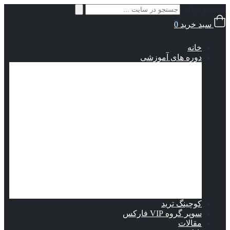
جستجو برای:
سبد خرید
0
خانه
دوره های آموزشی
از کجا شروع کنم؟
آموزش مقدماتی فارکس
آموزش متوسط فارکس
آموزش پیشرفته فارکس
دوره جامع دینامیت طلا
استراتژی‌‎های معاملاتی
استراتژی گلد پلاس 10X
جدید
استراتژی تخصصی تشخیص برگشت روند
استراتژی سطوح ولاتلیتی و نقدینگی
استراتژی معاملاتی طلا فارکس
وبینار ستاپ معاملاتی اسکلپ 5 دقیقه
ستاپ معاملاتی قدرتمند
استراتژی برنده راد
دوره راز پنهان نقدینگی
کوچینگ ترید
سوپر گروه VIP فارکس
مقالات