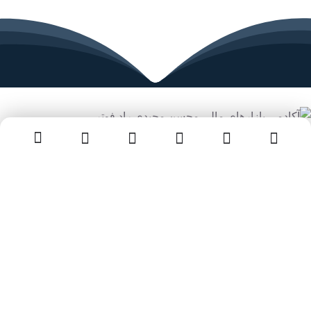
آکادمی مجیدی راد یکی از بزرگترین آموزشگاه های بازار فارکس در
ایران بوده که از سالیان قبل با هدف افزایش سطح دانش معامله گران
ایرانی در فارکس مشغول به کار است. هدف اصلی این آکادمی تربیت
معامله گرانی در سطح بین المللی برای بازار فارکس می‌باشد.
تماس با ما
سوالات متداول
دوره‌ها
دوره های آموزشی
کوچینگ ترید
مقالات
شروع مسیر