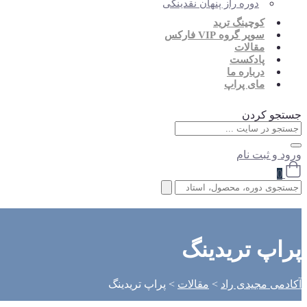
دوره راز پنهان نقدینگی
کوچینگ ترید
سوپر گروه VIP فارکس
مقالات
پادکست
درباره ما
مای پراپ
جستجو کردن
ورود و ثبت نام
0
پراپ تریدینگ
آکادمی مجیدی راد
>
مقالات
>
پراپ تریدینگ