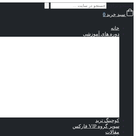
جستجو برای:
سبد خرید
0
خانه
دوره های آموزشی
از کجا شروع کنم؟
آموزش مقدماتی فارکس
آموزش متوسط فارکس
آموزش پیشرفته فارکس
دوره جامع دینامیت طلا
استراتژی‌‎های معاملاتی
استراتژی گلد پلاس 10X
جدید
استراتژی تخصصی تشخیص برگشت روند
استراتژی سطوح ولاتلیتی و نقدینگی
استراتژی معاملاتی طلا فارکس
وبینار ستاپ معاملاتی اسکلپ 5 دقیقه
ستاپ معاملاتی قدرتمند
استراتژی برنده راد
دوره راز پنهان نقدینگی
کوچینگ ترید
سوپر گروه VIP فارکس
مقالات