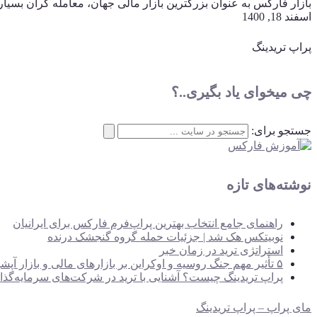
بازار فارکس به عنوان بزرگترین بازار مالی جهان، معامله گران بسیار
اسفند 18, 1400
پراپ تریدینگ
چی میخوای یاد بگیری..؟
جستجو برای:
نوشته‌های تازه
راهنمای جامع انتخاب بهترین پراپ‌فرم فارکس برای ایرانیان
نوبیتکس هک شد | جزئیات حمله گروه گنجشک درنده
استراتژی ترید در زمان خبر
۵ تأثیر مهم جنگ روسیه و اوکراین بر بازارهای مالی و بازار آپشن‌ها
پراپ تریدینگ چیست؟ آشنایی با ترید در شرکت‌های سرمایه‌گذا
مای پراپ – پراپ تریدینگ