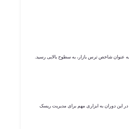
 بازار آپشن‌ها به‌طور چشمگیری افزایش یافت. شاخص VIX به عنوان شاخص ترس بازار، به سطوح بالایی رسید.
ا در این دوران به ابزاری مهم برای مدیریت ریسک