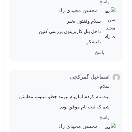
پاسخ
0
د
3,990,000 تومان
913
ر
و
محسن مجیدی راد
ا
ن
ی
سلام وقتتون بخیر
ا
م
داخل پنل کاربریتون بررسی کنین
ت
ی
با تشکر
ا
پاسخ
ز
0
ر
ا
اسماعیل گمرکچی
ی
سلام
ثبت نام کردم اما پیام نیومد چطو میتونم مطمئن
شم که ثبت نام موفق بوده
پاسخ
محسن مجیدی راد