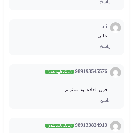
پاسخ
ali
عالی
پاسخ
989193545576
(مالک تایید شده)
فوق العاده بود ممنونم
پاسخ
989133824913
(مالک تایید شده)