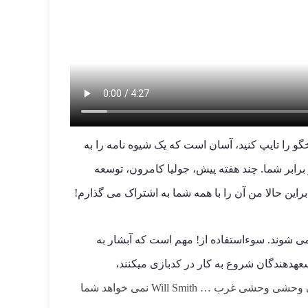
و را تایپ کنید، آسان است که یک شیوه نامه را به
دام ساده می توانید ظرف غذا را تمیز کنید تا CSS با شما کار کند، نه در برابر شما. چند هفته پیش، جولیا کامرون، توسعه
ی شوند. سوءاستفاده از! مهم است که آبشار به
عهدهندگان شروع به کار در کدبازی میکنند،
CSS تمایل به رشد نیز دارد. بدون برنامه، آن را به وحشی وحشی وحشی تبدیل می شود (wickey وحشی، wicky wicky وحشی وحشی وحشی غرب … Will Smith نمی خواهد شما