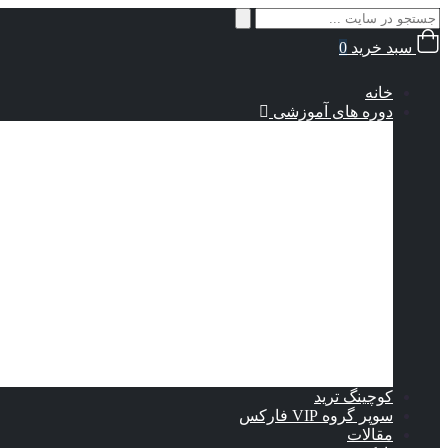
سبد خرید
0
خانه
دوره های آموزشی
از کجا شروع کنم؟
آموزش مقدماتی فارکس
آموزش متوسط فارکس
آموزش پیشرفته فارکس
دوره جامع دینامیت طلا
استراتژی‌‎های معاملاتی
استراتژی گلد پلاس 10X
جدید
استراتژی تخصصی تشخیص برگشت روند
استراتژی سطوح ولاتلیتی و نقدینگی
استراتژی معاملاتی طلا فارکس
وبینار ستاپ معاملاتی اسکلپ 5 دقیقه
ستاپ معاملاتی قدرتمند
استراتژی برنده راد
دوره راز پنهان نقدینگی
کوچینگ ترید
سوپر گروه VIP فارکس
مقالات