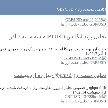
آکادمی مجیدی راد
>
GBP/USD
GBP/USD
تحلیل جفت ارز ها
تحلیل پوند انگلیس GBPUSD، سه شنبه 7 آذر
جفت ارز پوند به دلار امریکا امروز ۲۸ نوامبر در یک روند صعودی قوی قرار گرفته است و در میان مدت علاوه بر تکنیکال از منظر فاندامنتال نیز صعودی است به هم...
آذر 7, 1402
GBP/USD
تحلیل جفت ارز ها
تحلیل جفت ارز gbp/usd چهارده اردیبهشت
gbpusd 1hدر خصوص تحلیل امروز مقاومت اول با دریافت تاییدیه در تایم پایین تر تا تارگت حمایت های مشخص شده برای پوزیشن سل مناسب هستند و مقاومت بالاتر با پ...
اردیبهشت 14, 1402
GBP/USD
تحلیل جفت ارز ها