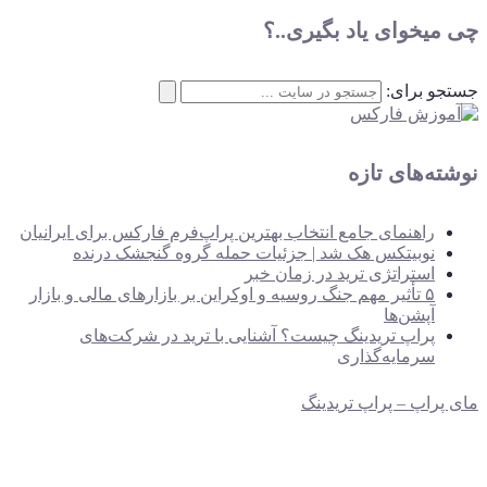
چی میخوای یاد بگیری..؟
جستجو برای:
نوشته‌های تازه
راهنمای جامع انتخاب بهترین پراپ‌فرم فارکس برای ایرانیان
نوبیتکس هک شد | جزئیات حمله گروه گنجشک درنده
استراتژی ترید در زمان خبر
۵ تأثیر مهم جنگ روسیه و اوکراین بر بازارهای مالی و بازار
آپشن‌ها
پراپ تریدینگ چیست؟ آشنایی با ترید در شرکت‌های
سرمایه‌گذاری
مای پراپ – پراپ تریدینگ