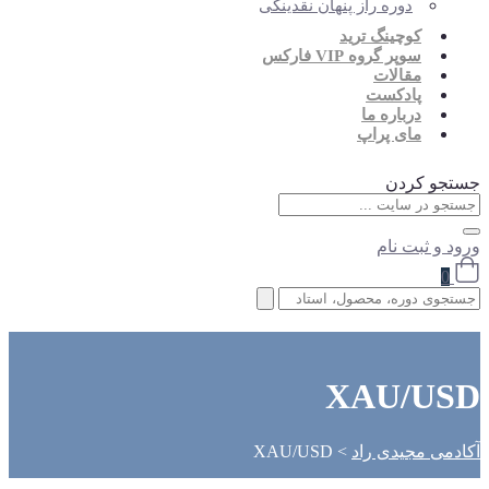
دوره راز پنهان نقدینگی
کوچینگ ترید
سوپر گروه VIP فارکس
مقالات
پادکست
درباره ما
مای پراپ
جستجو کردن
ورود و ثبت نام
0
XAU/USD
آکادمی مجیدی راد
>
XAU/USD