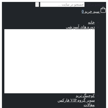
جستجو برای:
سبد خرید
0
خانه
دوره های آموزشی
از کجا شروع کنم؟
آموزش مقدماتی فارکس
آموزش متوسط فارکس
آموزش پیشرفته فارکس
دوره جامع دینامیت طلا
استراتژی‌‎های معاملاتی
استراتژی گلد پلاس 10X
جدید
استراتژی تخصصی تشخیص برگشت روند
استراتژی سطوح ولاتلیتی و نقدینگی
استراتژی معاملاتی طلا فارکس
وبینار ستاپ معاملاتی اسکلپ 5 دقیقه
ستاپ معاملاتی قدرتمند
استراتژی برنده راد
دوره راز پنهان نقدینگی
کوچینگ ترید
سوپر گروه VIP فارکس
مقالات