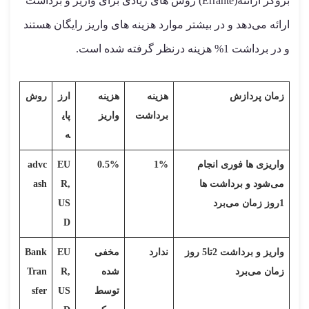
بروکر ارانته(Errante) روش های زیادی برای واریز و برداشت
ارائه می‌دهد و در بیشتر موارد هزینه های واریز رایگان هستند
و در برداشت 1% هزینه درنظر گرفته شده است.
زمان پردازش
هزینه
هزینه
ارز
روش
برداشت
واریز
پای
ه
واریزی ها فوری انجام
1%
0.5%
EU
advc
می‌شود و برداشت ها
R,
ash
1روز زمان می‌برد
US
D
واریز و برداشت 2تا5 روز
ندارد
مخفی
EU
Bank
زمان می‌برد
شده
R,
Tran
توسط
US
sfer