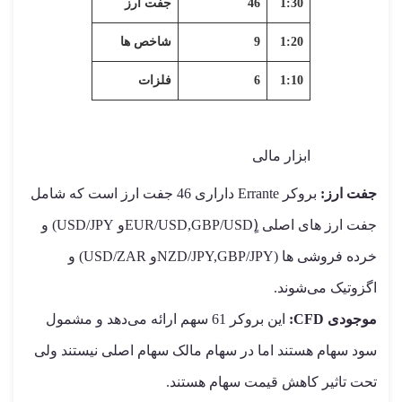
1:30
46
جفت ارز
1:20
9
شاخص ها
1:10
6
فلزات
ابزار مالی
جفت ارز:
بروکر Errante داراری 46 جفت ارز است که شامل
جفت ارز های اصلی (ٍEUR/USD,GBP/USDو USD/JPY) و
خرده فروشی ها (NZD/JPY,GBP/JPYو USD/ZAR) و
اگزوتیک می‌شوند.
موجودی CFD:
این بروکر 61 سهم ارائه می‌دهد و مشمول
سود سهام هستند اما در سهام مالک سهام اصلی نیستند ولی
تحت تاثیر کاهش قیمت سهام هستند.