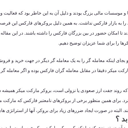
 و موسسات مالی بزرگ بودند و دلیل آن به این خاطر بود که فعالیت و 
ا به بازار فارکس نداشت. به همین دلیل بروکرهای فارکس این فرصت ر
د تا امکان حضور در بین بزرگان فارکس را داشته باشند. در این مقاله 
رها را برای شما عزیزان توضیح دهیم.
خالف بروکرهای ECN بوده و بجای اینکه معامله گر را به یک معامله گر دیگر در جهت خ
ارکت میکر دقیقا در مقابل معامله گران فارکس بوده و اگر معامله گر ا
 که روند جفت ارز صعودی یا نزولی است، بروکر مارکت میکر همیشه د
کرد. برای همین منظور برخی از بروکرهای نامعتبر فارکس که مارکت 
د. البته در صورت ایجاد ضررهای زیاد برای بروکر، آنها از استراتژی 
د ؟
 آن دسته بندی کنید. اینکه یک بروکر مارکت میکر خوب است یا بد به د