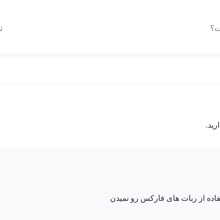
ت؟
ت
رید.
فاده از ربات های فارکس رو نمیدن